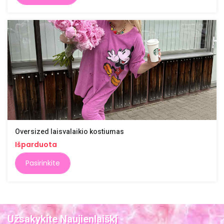
Oversized laisvalaikio kostiumas
Išparduota
Pasirinkite
Užsakykite Naujienlaiškį