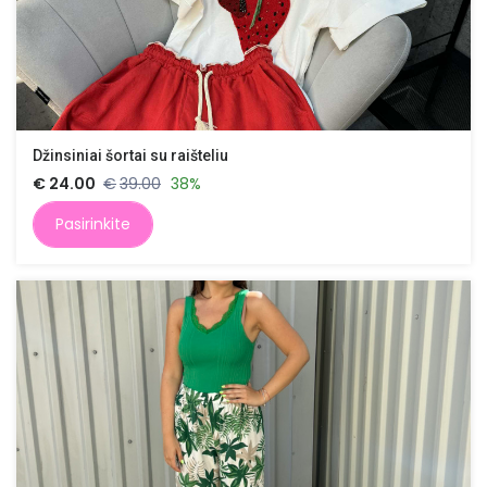
Džinsiniai šortai su raišteliu
€
24.00
€
39.00
38%
Pasirinkite