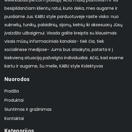
besipildančiam klientų ratui, kurio dėka, mes augame ir
puošiame Jus. KABU style parduotuvėje rasite visko: nuo
suknelių, tunikų, palaidinių, sijonų, kelnių iki aksesuarų Jūsų
įvaizdžio užbaigimui. Visada galite kreiptis su klausimais
visais mūsų informaciniais kanalais- tiek čia, tiek
socialinėse medijose- Jums bus atsakyta, patarta ir į
kiekvieną situaciją pažvelgta individualiai. Ačiū, kad esame
kartu ir augame, Su meile, KABU style Kolektyvas
Nuorodos
Pradžia
Produktai
Siuntimas ir gražinimas
Kontaktai
Kategorijos