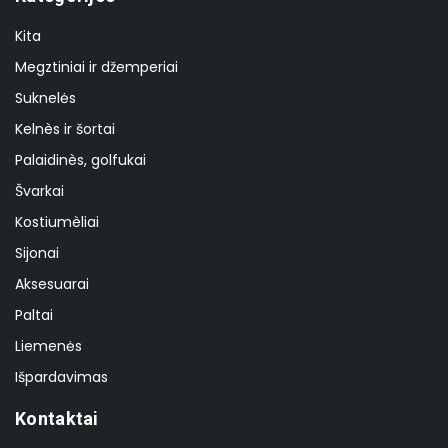
Kita
Megztiniai ir džemperiai
Suknelės
Kelnès ir šortai
Palaidinès, golfukai
Švarkai
Kostiumèliai
Sijonai
Aksesuarai
Paltai
Liemenės
Išpardavimas
Kontaktai