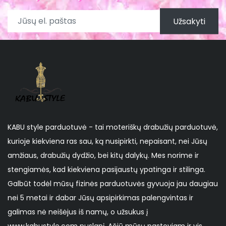
Užsakyti
KABU style parduotuvė - tai moteriškų drabužių parduotuvė,
kurioje kiekviena ras sau, ką nusipirkti, nepaisant, nei Jūsų
amžiaus, drabužių dydžio, bei kitų dalykų. Mes norime ir
stengiamės, kad kiekviena pasijaustų ypatinga ir stilinga.
Galbūt todėl mūsų fizinės parduotuvės gyvuoja jau daugiau
nei 5 metai ir dabar Jūsų apsipirkimas palengvintas ir
galimas nė neišėjus iš namų, o užsukus į
www.kabustyle.com puslapį. Ačiū mūsų pastoviam ir vis