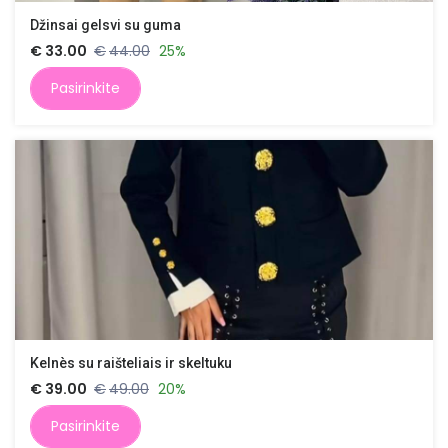
Džinsai gelsvi su guma
€
33.00
€
44.00
25%
Pasirinkite
Kelnès su raišteliais ir skeltuku
€
39.00
€
49.00
20%
Pasirinkite