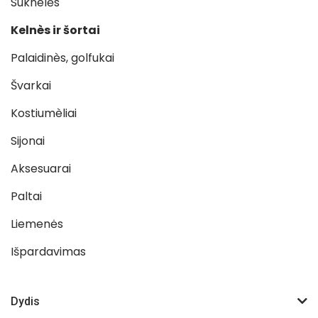
Suknelės
Kelnès ir šortai
Palaidinès, golfukai
Švarkai
Kostiumèliai
Sijonai
Aksesuarai
Paltai
Liemenės
Išpardavimas
Dydis