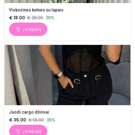
Viskozinės kelnės su lapais
€
18.00
€
28.00
36%
Į Krepšelį
Juodi cargo džinsai
€
35.00
€
55.00
36%
Į Krepšelį