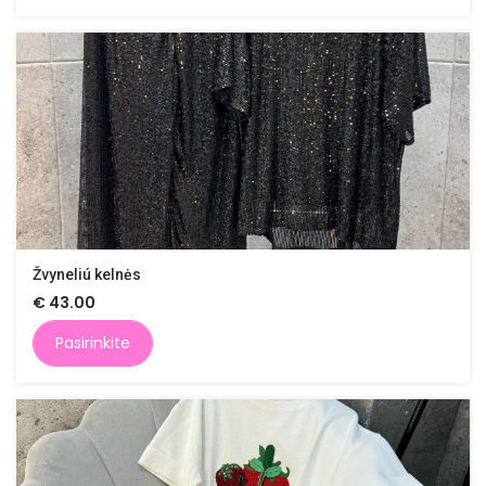
Žvyneliú kelnės
€
43.00
Pasirinkite