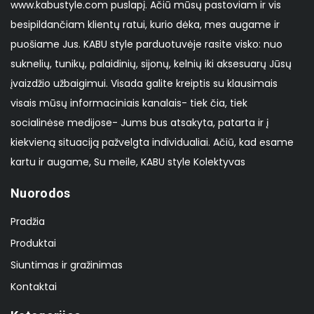
www.kabustyle.com puslapį. Ačiū mūsų pastoviam ir vis
besipildančiam klientų ratui, kurio dėka, mes augame ir
puošiame Jus. KABU style parduotuvėje rasite visko: nuo
suknelių, tunikų, palaidinių, sijonų, kelnių iki aksesuarų Jūsų
įvaizdžio užbaigimui. Visada galite kreiptis su klausimais
visais mūsų informaciniais kanalais- tiek čia, tiek
socialinėse medijose- Jums bus atsakyta, patarta ir į
kiekvieną situaciją pažvelgta individualiai. Ačiū, kad esame
kartu ir augame, Su meile, KABU style Kolektyvas
Nuorodos
Pradžia
Produktai
Siuntimas ir gražinimas
Kontaktai