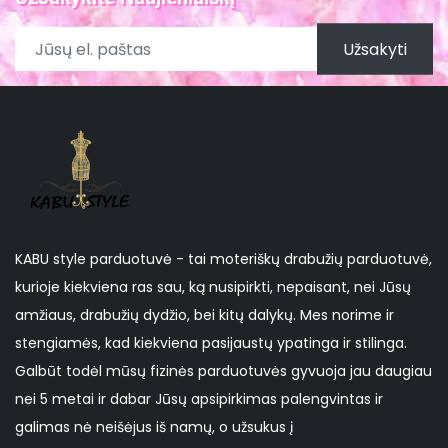
Užsakyti
KABU style parduotuvė - tai moteriškų drabužių parduotuvė,
kurioje kiekviena ras sau, ką nusipirkti, nepaisant, nei Jūsų
amžiaus, drabužių dydžio, bei kitų dalykų. Mes norime ir
stengiamės, kad kiekviena pasijaustų ypatinga ir stilinga.
Galbūt todėl mūsų fizinės parduotuvės gyvuoja jau daugiau
nei 5 metai ir dabar Jūsų apsipirkimas palengvintas ir
galimas nė neišėjus iš namų, o užsukus į