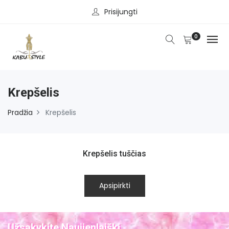
Prisijungti
0
Krepšelis
Pradžia
Krepšelis
Krepšelis tuščias
Apsipirkti
Užsakykite Naujienlaiškį