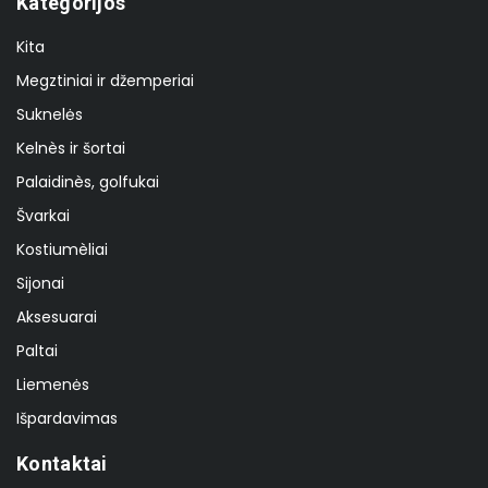
Kategorijos
Kita
Megztiniai ir džemperiai
Suknelės
Kelnès ir šortai
Palaidinès, golfukai
Švarkai
Kostiumèliai
Sijonai
Aksesuarai
Paltai
Liemenės
Išpardavimas
Kontaktai