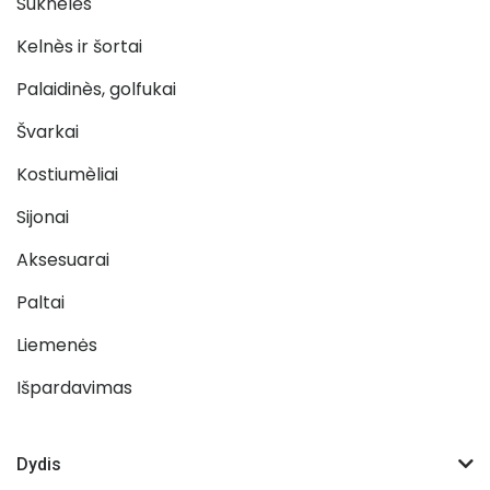
Suknelės
Kelnès ir šortai
Palaidinès, golfukai
Švarkai
Kostiumèliai
Sijonai
Aksesuarai
Paltai
Liemenės
Išpardavimas
Dydis