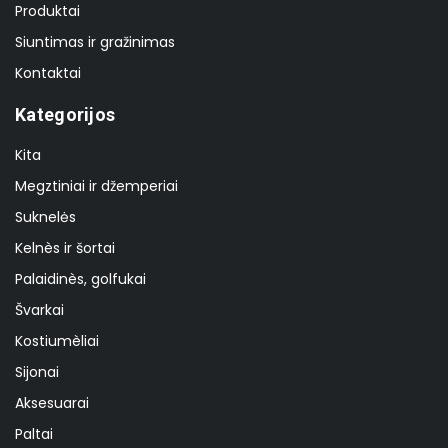
Produktai
Siuntimas ir gražinimas
Kontaktai
Kategorijos
Kita
Megztiniai ir džemperiai
Suknelės
Kelnès ir šortai
Palaidinès, golfukai
Švarkai
Kostiumèliai
Sijonai
Aksesuarai
Paltai