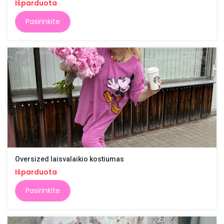
Išparduota
Pasirinkite
Oversized laisvalaikio kostiumas
Išparduota
Pasirinkite