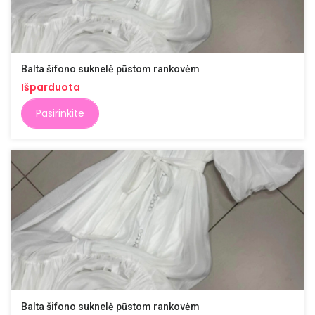
Balta šifono suknelė pūstom rankovėm
Išparduota
Pasirinkite
Balta šifono suknelė pūstom rankovėm