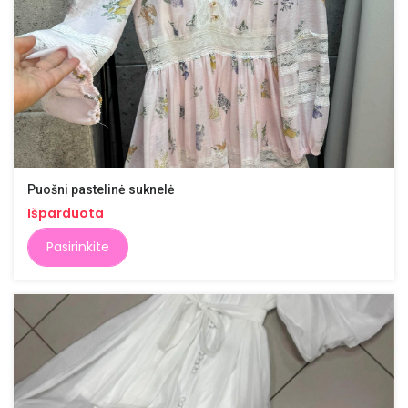
Puošni pastelinė suknelė
Išparduota
Pasirinkite