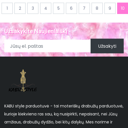
1
2
3
4
5
6
7
8
9
10
Užsakykite Naujienlaiškį
Užsakyti
KABU style parduotuvė - tai moteriškų drabužių parduotuvė,
kurioje kiekviena ras sau, ką nusipirkti, nepaisant, nei Jūsų
amžiaus, drabužių dydžio, bei kitų dalykų. Mes norime ir