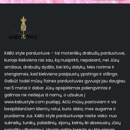
KABU style parduotuvė - tai moteriškų drabužių parduotuvė,
kurioje kiekviena ras sau, ką nusipirkti, nepaisant, nei Jūsų
amžiaus, drabužių dydžio, bei kitų dalykų. Mes norime ir
stengiamės, kad kiekviena pasijaustų ypatinga ir stilinga.
Galbūt todėl mūsų fizinės parduotuvės gyvuoja jau daugiau
nei 5 metai ir dabar Jūsų apsipirkimas palengvintas ir
galimas nė neišėjus iš namų, o užsukus į
www.kabustyle.com puslapį. Ačiū mūsų pastoviam ir vis
besipildančiam klientų ratui, kurio dėka, mes augame ir
puošiame Jus. KABU style parduotuvėje rasite visko: nuo
suknelių, tunikų, palaidinių, sijonų, kelnių iki aksesuarų Jūsų
įvaizdžio užbaigimui. Visada galite kreiptis su klausimais