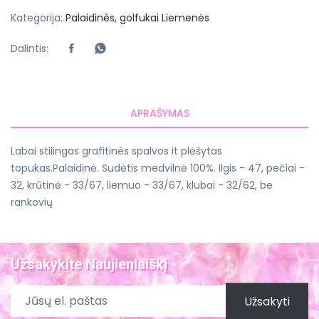
Kategorija:
Palaidinès, golfukai
Liemenės
Dalintis:
APRAŠYMAS
Labai stilingas grafitinès spalvos it plėšytas
topukas.Palaidinė. Sudėtis medvilnė 100%. Ilgis - 47, pečiai -
32, krūtinė - 33/67, liemuo - 33/67, klubai - 32/62, be
rankovių
Užsakykite Naujienlaiškį
Užsakyti