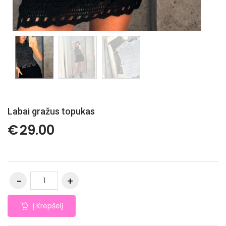
Labai gražus topukas
€
29.00
Į Krepšelį