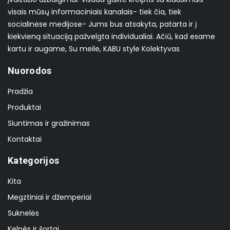
visais mūsų informaciniais kanalais- tiek čia, tiek
socialinėse medijose- Jums bus atsakyta, patarta ir į
kiekvieną situaciją pažvelgta individualiai. Ačiū, kad esame
kartu ir augame, Su meile, KABU style Kolektyvas
Nuorodos
Pradžia
Produktai
Siuntimas ir gražinimas
Kontaktai
Kategorijos
Kita
Megztiniai ir džemperiai
Suknelės
Kelnès ir šortai