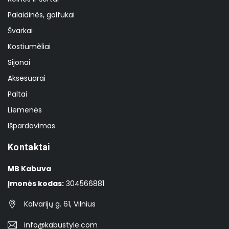
Palaidinès, golfukai
Švarkai
Kostiumèliai
Sijonai
Aksesuarai
Paltai
Liemenės
Išpardavimas
Kontaktai
MB Kabuva
Įmonės kodas:
304566881
Kalvarijų g. 61, Vilnius
info@kabustyle.com