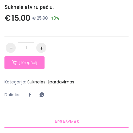
Suknelė atviru pečiu.
€
15.00
€
25.00
40%
Į Krepšelį
Kategorija:
Suknelės
Išpardavimas
Dalintis:
APRAŠYMAS