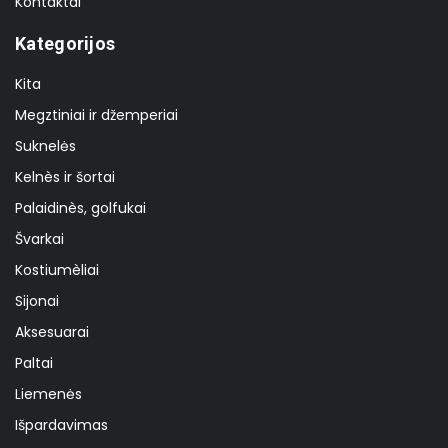
Kontaktai
Kategorijos
Kita
Megztiniai ir džemperiai
Suknelės
Kelnès ir šortai
Palaidinès, golfukai
Švarkai
Kostiumèliai
Sijonai
Aksesuarai
Paltai
Liemenės
Išpardavimas