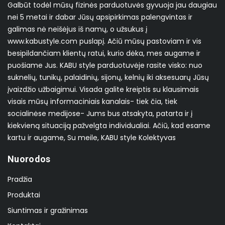
Galbūt todėl mūsų fizinės parduotuvės gyvuoja jau daugiau
nei 5 metai ir dabar Jūsų apsipirkimas palengvintas ir
galimas nė neišėjus iš namų, o užsukus į
www.kabustyle.com puslapį. Ačiū mūsų pastoviam ir vis
besipildančiam klientų ratui, kurio dėka, mes augame ir
puošiame Jus. KABU style parduotuvėje rasite visko: nuo
suknelių, tunikų, palaidinių, sijonų, kelnių iki aksesuarų Jūsų
įvaizdžio užbaigimui. Visada galite kreiptis su klausimais
visais mūsų informaciniais kanalais- tiek čia, tiek
socialinėse medijose- Jums bus atsakyta, patarta ir į
kiekvieną situaciją pažvelgta individualiai. Ačiū, kad esame
kartu ir augame, Su meile, KABU style Kolektyvas
Nuorodos
Pradžia
Produktai
Siuntimas ir gražinimas