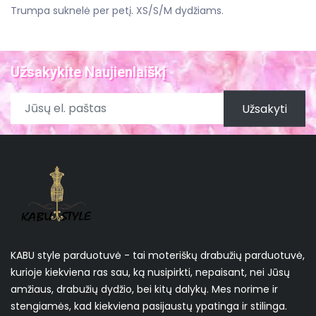
Trumpa suknelė per petį. XS/S/M dydžiams.
Užsakykite Naujienlaiškį
Užsakyti
KABU style parduotuvė - tai moteriškų drabužių parduotuvė,
kurioje kiekviena ras sau, ką nusipirkti, nepaisant, nei Jūsų
amžiaus, drabužių dydžio, bei kitų dalykų. Mes norime ir
stengiamės, kad kiekviena pasijaustų ypatinga ir stilinga.